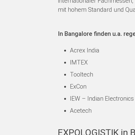
internationaler Fachmessen,
mit hohem Standard und Qual
In Bangalore finden u.a. re
Acrex India
IMTEX
Tooltech
ExCon
IEW – Indian Electronic
Acetech
EXPOLOGISTIK in 