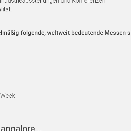
 Industrieausstellungen und Konferenzen
ität.
gelmäßig folgende, weltweit bedeutende Messen s
s Week
Bangalore …