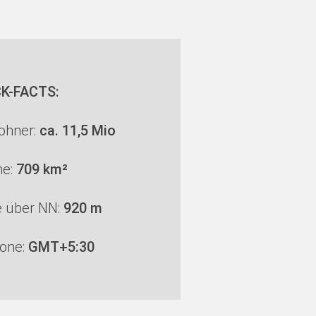
K-FACTS:
ohner:
ca. 11,5 Mio
he:
709 km²
 über NN:
920 m
zone:
GMT+5:30