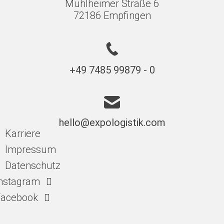
Mühlheimer Straße 6
72186 Empfingen
+49 7485 99879 - 0
hello@expologistik.com
Karriere
Impressum
Datenschutz
nstagram
Facebook